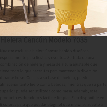
Hielera Cancún Modelo 7035
Nuestra exclusiva hielera Cancún ha sido diseñada
especialmente para fiestas y eventos. Se trata de una
combinación de hielera y mesa de altura ajustable que
tiene todo lo que necesitas para mantener la diversión
durante horas. Gracias a su base de hielera, puede
almacenar tanto hielo como bebidas, mientras que su parte
superior puede ser utilizada como mesa. Además, este
producto es duradero y fácil de limpiar. Está disponible en
6 colores para que puedas elegir el que mejor se adapte a