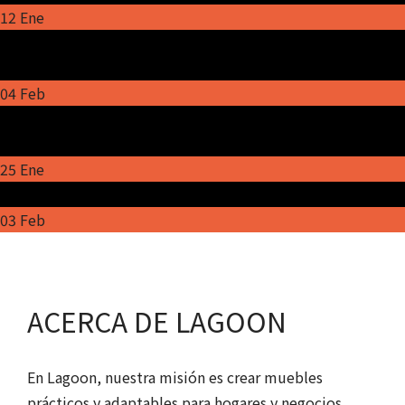
12 Ene
Expo Mueble Internacional 2025: Descubre las Novedades
de Lagoon Mueble
04 Feb
Lagoon eleva su presencia en Expo Mueble Internacional
2024 con nuevo stand.
25 Ene
Lagoon presente en Expo Mueble Internacional
03 Feb
ACERCA DE LAGOON
En Lagoon, nuestra misión es crear muebles
prácticos y adaptables para hogares y negocios,