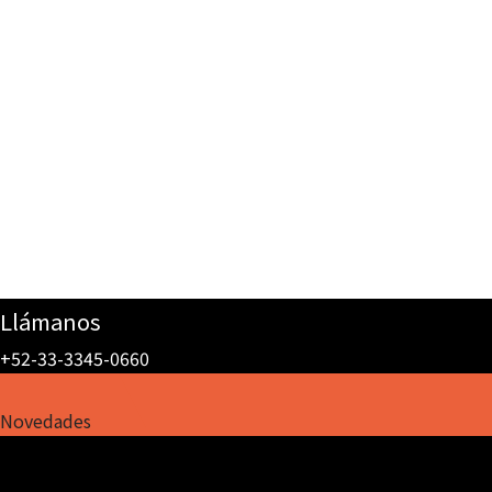
Llámanos
+52-33-3345-0660
Novedades
Lagoon en Expo Mueble Internacional Invierno 2026: diseño,
funcionalidad y durabilidad